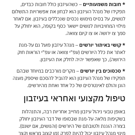
* חובות משמעותיים
– כשהעיזבון כולל חובות כבדים,
תפקידו של מנהל העיזבון הוא לבחון את אפשרויות התשלום
לנושים, על בסיס מימוש נכסים שנכללים בעיזבון. אם לאחר
מילוי המחויבויות לנושים יישאר כסף בקופה, הוא יחולק על
סמך צו ירושה או צו קיום צוואה.
* קושי באיתור יורשים
– מנהל עיזבון פועל גם על-מנת
לאתר את כלל היורשים (עפ"י צוואה או עפ"י הוראות חוק
הירושה), כך שאפשר יהיה לחלק את העיזבון.
* סכסוכים בין יורשים
– מקרים מורכבים במיוחד שבהם
תפקידו של מנהל העיזבון הוא להוביל להסכם שיספק מענה
הוגן והולם לאינטרסים של כל אחד ואחת מהיורשים.
טיפול מקצועי ואחראי בעיזבון
באופן טבעי ניהול עיזבון מחייב אחריות רבה, והתנהלות
בשקיפות מלאה על-מנת שבסופו של דבר העיזבון יחולק
בצורה הוגנת ולטובתם של היורשים (והנושים, אם ישנם).
מינוי מנהל עיזבון יכול להיות לפרק זמן קצוב מראש וקצר